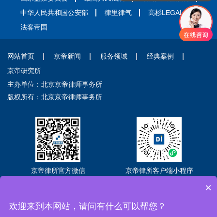
中华人民共和国公安部
律里律气
高杉LEGAL
法客帝国
网站首页
京帝新闻
服务领域
经典案例
京帝研究所
主办单位：北京京帝律师事务所
版权所有：北京京帝律师事务所
京帝律所官方微信
京帝律所客户端小程序
×
Copyright © 2026 北京京帝律师事务所
京ICP备2021018302号-3
京公网
安备11010102005581号
欢迎来到本网站，请问有什么可以帮您？
全国法律咨询热线：400-088-2636